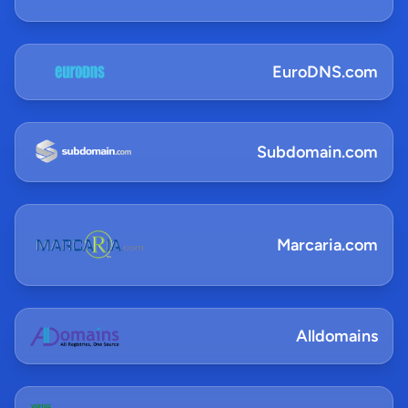
EuroDNS.com
Subdomain.com
Marcaria.com
Alldomains