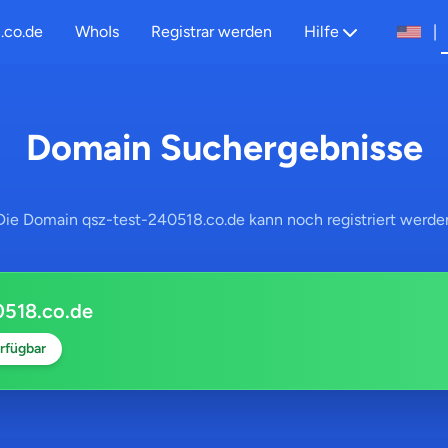
.co.de
WhoIs
Registrar werden
Hilfe
|
Domain Suchergebnisse
Die Domain qsz-test-240518.co.de kann noch registriert werde
0518.co.de
rfügbar