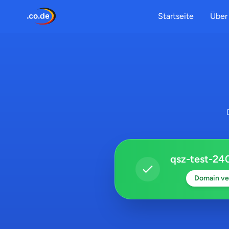
Startseite
Über 
qsz-test-24
Domain ve