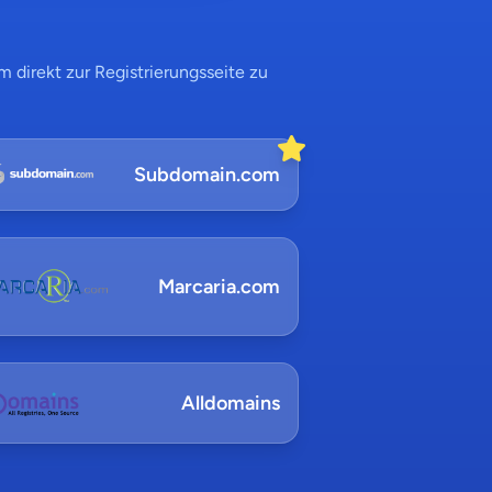
 direkt zur Registrierungsseite zu
Subdomain.com
Marcaria.com
Alldomains