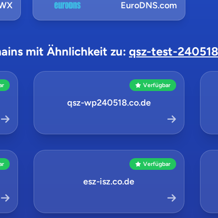
NWX
EuroDNS.com
ains mit Ähnlichkeit zu:
qsz-test-24051
ar
Verfügbar
qsz-wp240518.co.de
ar
Verfügbar
esz-isz.co.de