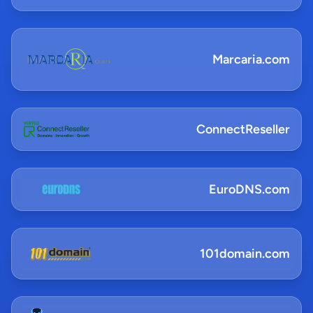
Marcaria.com
ConnectReseller
EuroDNS.com
101domain.com