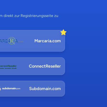
 direkt zur Registrierungsseite zu
Marcaria.com
ConnectReseller
Subdomain.com