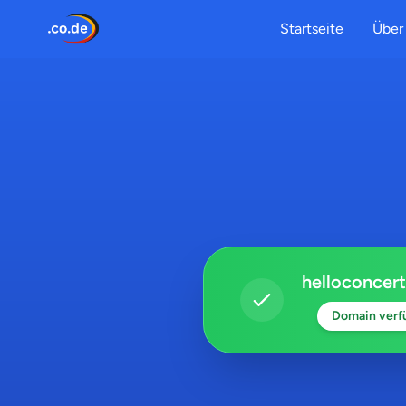
Startseite
Über 
helloconcert
Domain verf