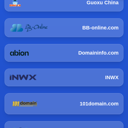
Guoxu China
BB-online.com
Domaininfo.com
INWX
101domain.com