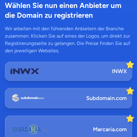
Wählen Sie nun einen Anbieter um
die Domain zu registrieren
Wir arbeiten mit den führenden Anbietern der Branche
zusammen. Klicken Sie auf eines der Logos, um direkt zur
Registrierungsseite zu gelangen. Die Preise finden Sie auf
den jeweiligen Websites.
INWX
Subdomain.com
Marcaria.com