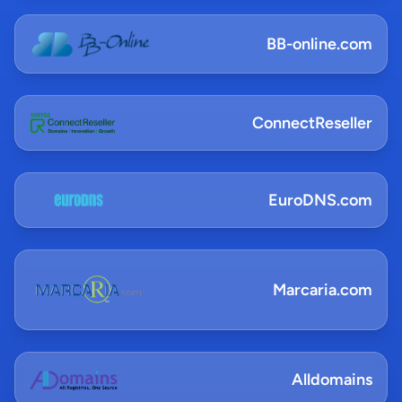
BB-online.com
ConnectReseller
EuroDNS.com
Marcaria.com
Alldomains