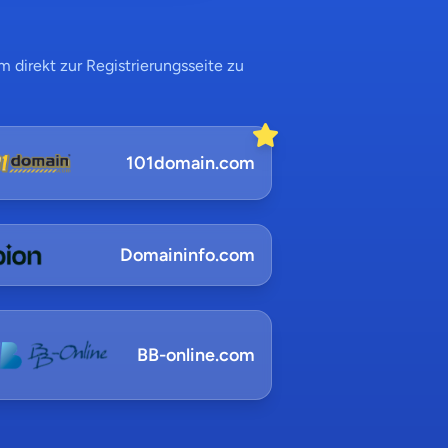
 direkt zur Registrierungsseite zu
101domain.com
Domaininfo.com
BB-online.com