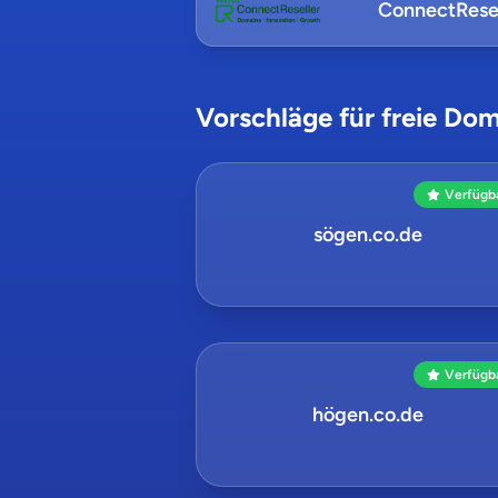
ConnectResel
Vorschläge für freie Dom
Verfügb
sögen.co.de
Verfügb
högen.co.de