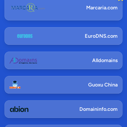
Marcaria.com
EuroDNS.com
Alldomains
Guoxu China
Domaininfo.com