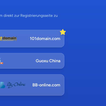
 direkt zur Registrierungsseite zu
101domain.com
Guoxu China
BB-online.com