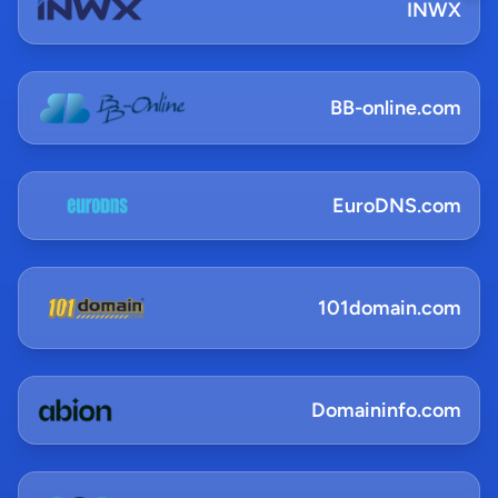
INWX
BB-online.com
EuroDNS.com
101domain.com
Domaininfo.com