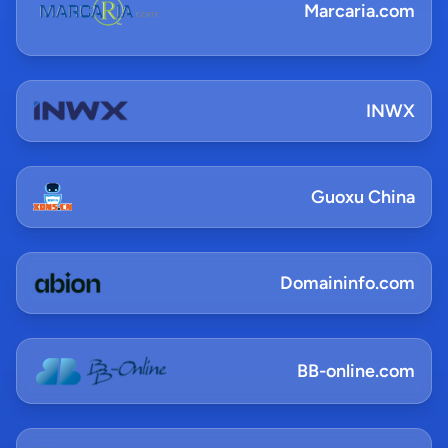
Marcaria.com
INWX
Guoxu China
Domaininfo.com
BB-online.com