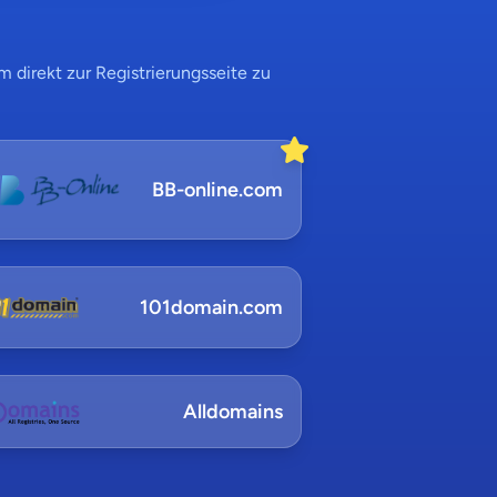
 direkt zur Registrierungsseite zu
BB-online.com
101domain.com
Alldomains