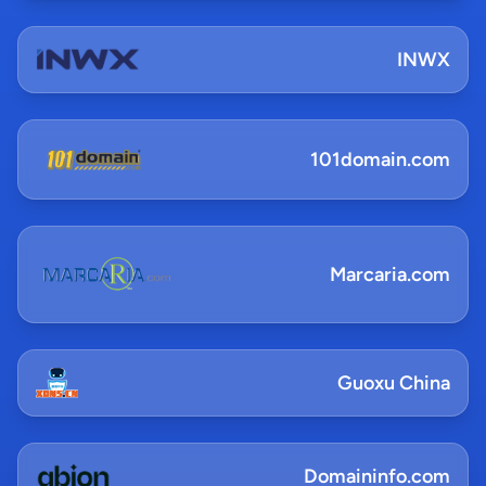
INWX
101domain.com
Marcaria.com
Guoxu China
Domaininfo.com