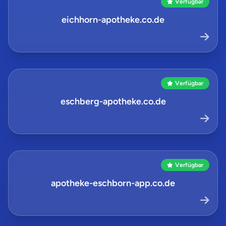
Verfügbar
eichhorn-apotheke.co.de
Verfügbar
eschberg-apotheke.co.de
Verfügbar
apotheke-eschborn-app.co.de