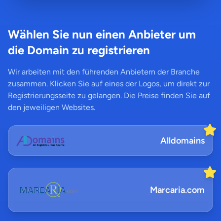
Wählen Sie nun einen Anbieter um
die Domain zu registrieren
Wir arbeiten mit den führenden Anbietern der Branche
zusammen. Klicken Sie auf eines der Logos, um direkt zur
Registrierungsseite zu gelangen. Die Preise finden Sie auf
den jeweiligen Websites.
Alldomains
Marcaria.com