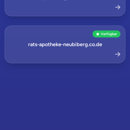
Verfügbar
rats-apotheke-neubiberg.co.de