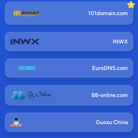
101domain.com
INWX
EuroDNS.com
BB-online.com
Guoxu China