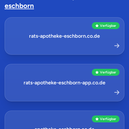
eschborn
Verfügbar
rats-apotheke-eschborn.co.de
Verfügbar
rats-apotheke-eschborn-app.co.de
Verfügbar