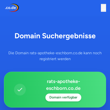
Domain Suchergebnisse
Die Domain rats-apotheke-eschborn.co.de kann noch
registriert werden
rats-apotheke-
eschborn.co.de
Domain verfügbar