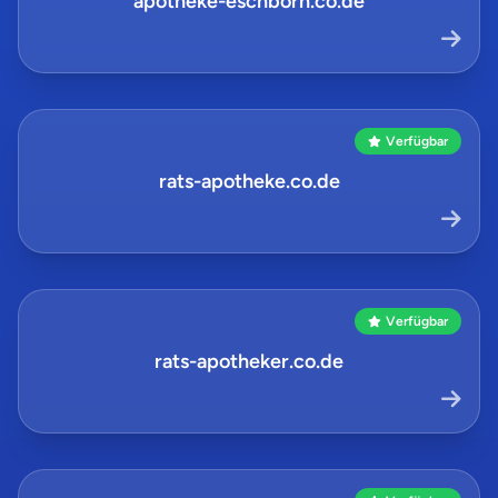
apotheke-eschborn.co.de
Verfügbar
rats-apotheke.co.de
Verfügbar
rats-apotheker.co.de