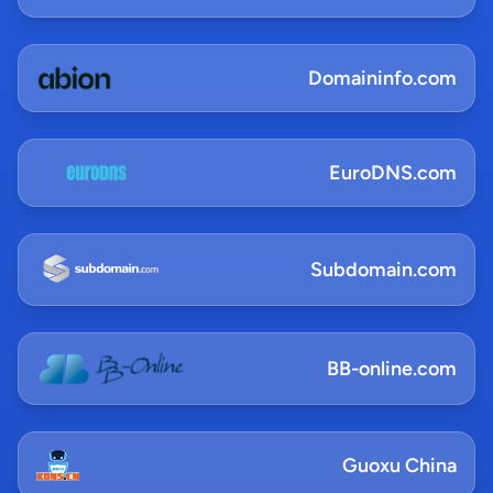
Domaininfo.com
EuroDNS.com
Subdomain.com
BB-online.com
Guoxu China