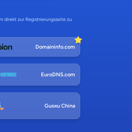
 direkt zur Registrierungsseite zu
Domaininfo.com
EuroDNS.com
Guoxu China