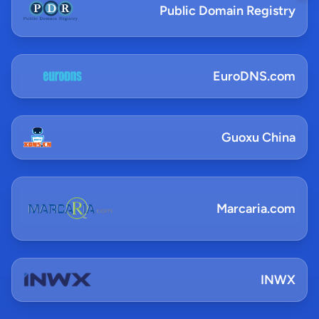
Public Domain Registry
EuroDNS.com
Guoxu China
Marcaria.com
INWX