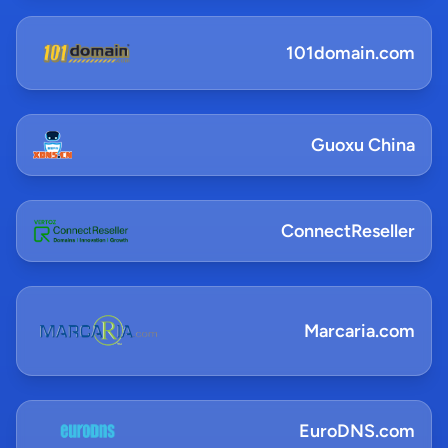
101domain.com
Guoxu China
ConnectReseller
Marcaria.com
EuroDNS.com