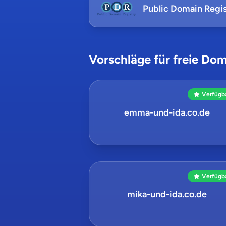
Public Domain Regis
Vorschläge für freie Dom
Verfügb
emma-und-ida.co.de
Verfügb
mika-und-ida.co.de