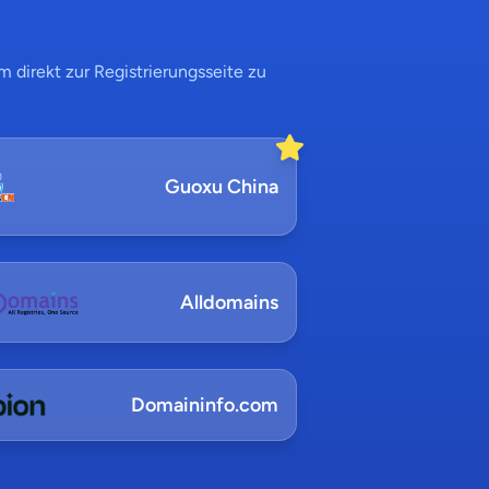
 direkt zur Registrierungsseite zu
Guoxu China
Alldomains
Domaininfo.com