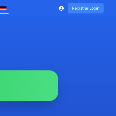
Registrar Login