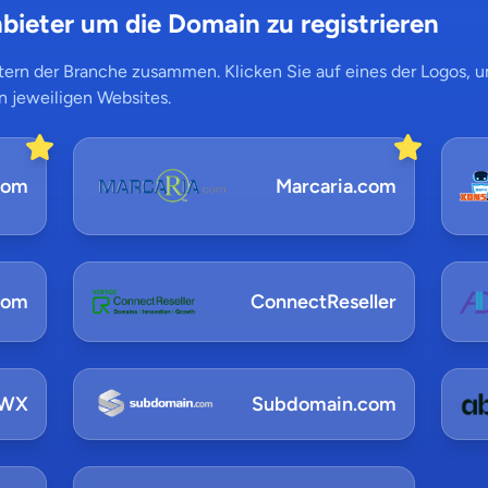
bieter um die Domain zu registrieren
ern der Branche zusammen. Klicken Sie auf eines der Logos, um
n jeweiligen Websites.
com
Marcaria.com
com
ConnectReseller
NWX
Subdomain.com