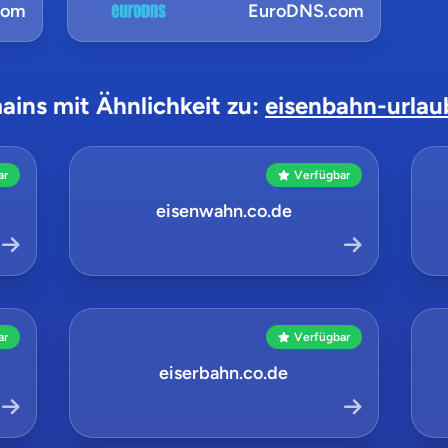
com
EuroDNS.com
ains mit Ähnlichkeit zu:
eisenbahn-urlau
ar
Verfügbar
eisenwahn.co.de
ar
Verfügbar
eiserbahn.co.de