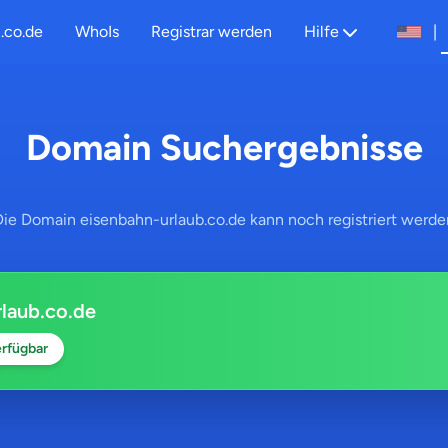
.co.de
WhoIs
Registrar werden
Hilfe
|
Domain Suchergebnisse
Die Domain eisenbahn-urlaub.co.de kann noch registriert werde
rlaub.co.de
rfügbar