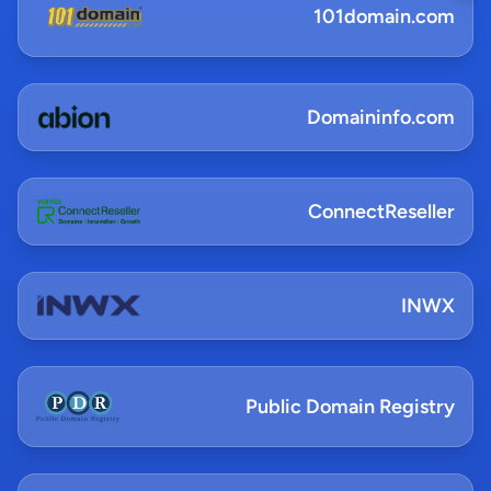
101domain.com
Domaininfo.com
ConnectReseller
INWX
Public Domain Registry