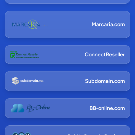
Marcaria.com
ConnectReseller
Subdomain.com
BB-online.com