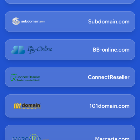
Subdomain.com
BB-online.com
ConnectReseller
101domain.com
Marcaria.com